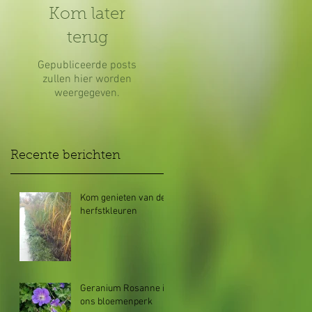
Kom later
terug
Gepubliceerde posts
zullen hier worden
weergegeven.
Recente berichten
Kom genieten van de
herfstkleuren
Geranium Rosanne in
ons bloemenperk