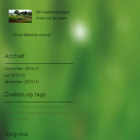
De kwekerij begint
mooi vol te staan
Onze Website online!
Archief
november 2016
(1)
1 post
juli 2016
(2)
2 posts
december 2015
(1)
1 post
Zoeken op tags
Geranium
Rosanne
herst
kwekerij
ooievaarsbek
siergras
siergrassen
vaste planten
Volg ons